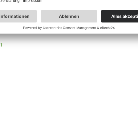
rohlis
ff