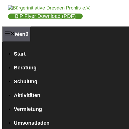
Zum
Inhalt
BiP Flyer Download (PDF)
springen
Menü
Start
Beratung
Schulung
Aktivitäten
Vermietung
Umsonstladen