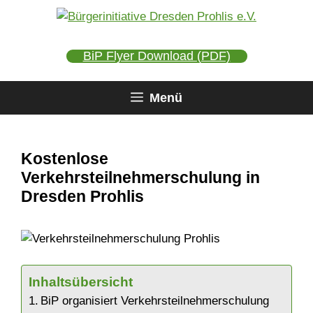
Zum
Inhalt
springen
BiP Flyer Download (PDF)
Menü
Kostenlose
Verkehrsteilnehmerschulung in
Dresden Prohlis
Inhaltsübersicht
BiP organisiert Verkehrsteilnehmerschulung