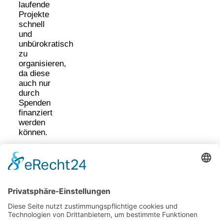
laufende
Projekte
schnell
und
unbürokratisch
zu
organisieren,
da diese
auch nur
durch
Spenden
finanziert
werden
können.
Bürgerinitiative
Prohlis
Ostsächsische
Sparkasse
Dresden
Konto:
3120040575
BLZ: