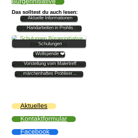
Bürgerinitiative
Das solltest du auch lesen:
Aktuelle Informationen
Bilder von der Gruppe
Handarbeiten in Prohlis
Schulungen
Danke für die
Wollspende ❤️
Malen in Dresden Prohlis ▷
Vorstellung vom Malertreff
„Hänsel und Gretel“ – Ein
märchenhaftes Prohliser…
Aktuelles
Kontaktformular
Facebook