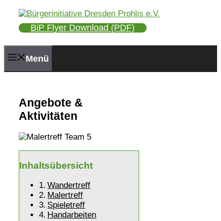
Zum
Inhalt
BiP Flyer Download (PDF)
springen
Menü
Angebote &
Aktivitäten
Inhaltsübersicht
Wandertreff
Malertreff
Spieletreff
Handarbeiten