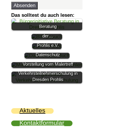
Absenden
Das solltest du auch lesen:
Bürgermeisterin
Dr. Kaufmann
Beratung
BiP
zu Besuch bei
Bürgerinitiative
der…
Dresden
Prohlis e.V.
Impressum |
Datenschutz
Malen in Dresden Prohlis ▷
Vorstellung vom Malertreff
Kostenlose
Verkehrsteilnehmerschulung in
Dresden Prohlis
Aktuelles
Kontaktformular