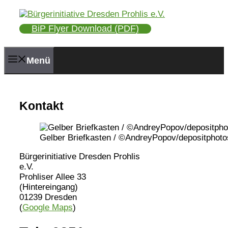
Zum
Inhalt
BiP Flyer Download (PDF)
springen
Menü
Kontakt
Gelber Briefkasten / ©AndreyPopov/depositphot
Bürgerinitiative Dresden Prohlis
e.V.
Prohliser Allee 33
(Hintereingang)
01239 Dresden
(
Google Maps
)