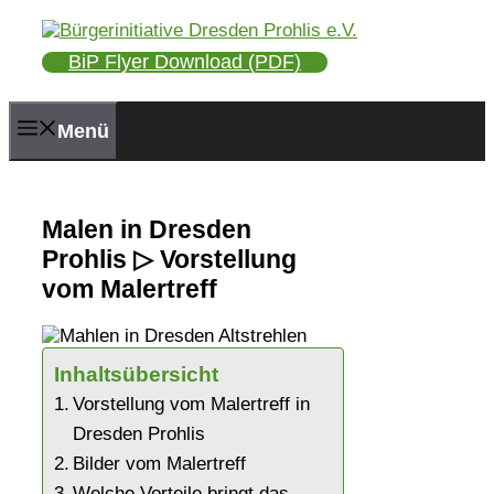
Zum
Inhalt
BiP Flyer Download (PDF)
springen
Menü
Malen in Dresden
Prohlis ▷ Vorstellung
vom Malertreff
Inhaltsübersicht
Vorstellung vom Malertreff in
Dresden Prohlis
Bilder vom Malertreff
Welche Vorteile bringt das