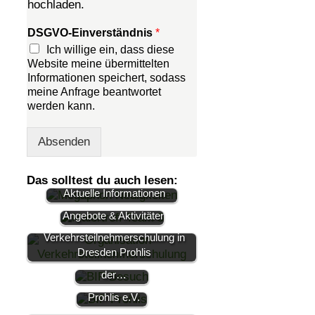
hochladen.
DSGVO-Einverständnis
*
Ich willige ein, dass diese
Website meine übermittelten
Informationen speichert, sodass
meine Anfrage beantwortet
werden kann.
Absenden
Das solltest du auch lesen:
Aktuelle Informationen
Angebote & Aktivitäten
Kostenlose
Bürgermeisterin
Verkehrsteilnehmerschulung in
Dr. Kaufmann
Dresden Prohlis
BiP
zu Besuch bei
Bürgerinitiative
der…
Dresden
Prohlis e.V.